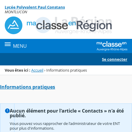
Panneau de gestion des cookies
Lycée Polyvalent Paul Constans
Menu de la rubrique
Contenu
MONTLUCON
MENU
Se connecter
Vous êtes ici :
Accueil
›
Informations pratiques
Informations pratiques
Aucun élément pour l'article « Contacts » n'a été
publié.
Vous pouvez vous rapprocher de l'administrateur de votre ENT
pour plus d'informations.