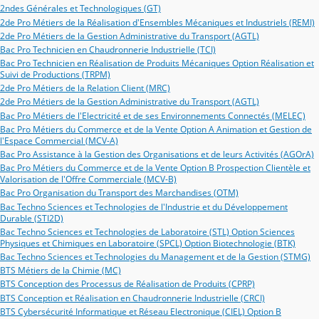
2ndes Générales et Technologiques (GT)
2de Pro Métiers de la Réalisation d'Ensembles Mécaniques et Industriels (REMI)
2de Pro Métiers de la Gestion Administrative du Transport (AGTL)
Bac Pro Technicien en Chaudronnerie Industrielle (TCI)
Bac Pro Technicien en Réalisation de Produits Mécaniques Option Réalisation et
Suivi de Productions (TRPM)
2de Pro Métiers de la Relation Client (MRC)
2de Pro Métiers de la Gestion Administrative du Transport (AGTL)
Bac Pro Métiers de l'Electricité et de ses Environnements Connectés (MELEC)
Bac Pro Métiers du Commerce et de la Vente Option A Animation et Gestion de
l'Espace Commercial (MCV-A)
Bac Pro Assistance à la Gestion des Organisations et de leurs Activités (AGOrA)
Bac Pro Métiers du Commerce et de la Vente Option B Prospection Clientèle et
Valorisation de l'Offre Commerciale (MCV-B)
Bac Pro Organisation du Transport des Marchandises (OTM)
Bac Techno Sciences et Technologies de l'Industrie et du Développement
Durable (STI2D)
Bac Techno Sciences et Technologies de Laboratoire (STL) Option Sciences
Physiques et Chimiques en Laboratoire (SPCL) Option Biotechnologie (BTK)
Bac Techno Sciences et Technologies du Management et de la Gestion (STMG)
BTS Métiers de la Chimie (MC)
BTS Conception des Processus de Réalisation de Produits (CPRP)
BTS Conception et Réalisation en Chaudronnerie Industrielle (CRCI)
BTS Cybersécurité Informatique et Réseau Electronique (CIEL) Option B