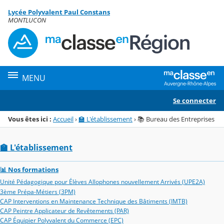
Panneau de gestion des cookies
Lycée Polyvalent Paul Constans
Menu de la rubrique
Contenu
MONTLUCON
MENU
Se connecter
Vous êtes ici :
Accueil
›
🏫 L'établissement
›
📚 Bureau des Entreprises
🏫 L'établissement
📊 Nos formations
Unité Pédagogique pour Élèves Allophones nouvellement Arrivés (UPE2A)
3ème Prépa-Métiers (3PM)
CAP Interventions en Maintenance Technique des Bâtiments (IMTB)
CAP Peintre Applicateur de Revêtements (PAR)
CAP Équipier Polyvalent du Commerce (EPC)