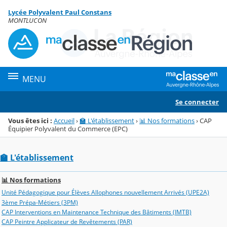
Panneau de gestion des cookies
Lycée Polyvalent Paul Constans
Menu de la rubrique
Contenu
MONTLUCON
MENU
Se connecter
Vous êtes ici :
Accueil
›
🏫 L'établissement
›
📊 Nos formations
›
CAP
Équipier Polyvalent du Commerce (EPC)
🏫 L'établissement
📊 Nos formations
Unité Pédagogique pour Élèves Allophones nouvellement Arrivés (UPE2A)
3ème Prépa-Métiers (3PM)
CAP Interventions en Maintenance Technique des Bâtiments (IMTB)
CAP Peintre Applicateur de Revêtements (PAR)