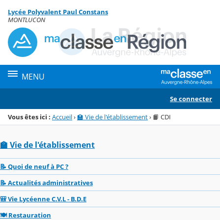
Panneau de gestion des cookies
Lycée Polyvalent Paul Constans
Menu de la rubrique
Contenu
MONTLUCON
MENU
Se connecter
Vous êtes ici :
Accueil
›
🏫 Vie de l'établissement
›
📙 CDI
🏫 Vie de l'établissement
📝 Quoi de neuf à PC ?
📝 Actualités administratives
🎒 Vie Lycéenne C.V.L - B.D.E
🍽️ Restauration