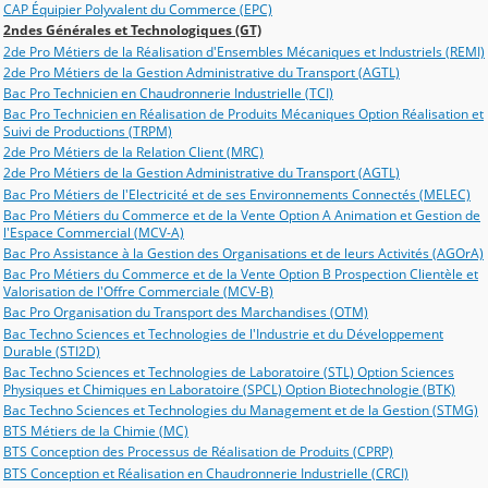
CAP Équipier Polyvalent du Commerce (EPC)
2ndes Générales et Technologiques (GT)
2de Pro Métiers de la Réalisation d'Ensembles Mécaniques et Industriels (REMI)
2de Pro Métiers de la Gestion Administrative du Transport (AGTL)
Bac Pro Technicien en Chaudronnerie Industrielle (TCI)
Bac Pro Technicien en Réalisation de Produits Mécaniques Option Réalisation et
Suivi de Productions (TRPM)
2de Pro Métiers de la Relation Client (MRC)
2de Pro Métiers de la Gestion Administrative du Transport (AGTL)
Bac Pro Métiers de l'Electricité et de ses Environnements Connectés (MELEC)
Bac Pro Métiers du Commerce et de la Vente Option A Animation et Gestion de
l'Espace Commercial (MCV-A)
Bac Pro Assistance à la Gestion des Organisations et de leurs Activités (AGOrA)
Bac Pro Métiers du Commerce et de la Vente Option B Prospection Clientèle et
Valorisation de l'Offre Commerciale (MCV-B)
Bac Pro Organisation du Transport des Marchandises (OTM)
Bac Techno Sciences et Technologies de l'Industrie et du Développement
Durable (STI2D)
Bac Techno Sciences et Technologies de Laboratoire (STL) Option Sciences
Physiques et Chimiques en Laboratoire (SPCL) Option Biotechnologie (BTK)
Bac Techno Sciences et Technologies du Management et de la Gestion (STMG)
BTS Métiers de la Chimie (MC)
BTS Conception des Processus de Réalisation de Produits (CPRP)
BTS Conception et Réalisation en Chaudronnerie Industrielle (CRCI)