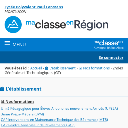
Panneau de gestion des cookies
Lycée Polyvalent Paul Constans
Menu de la rubrique
Contenu
MONTLUCON
MENU
Se connecter
Vous êtes ici :
Accueil
›
🏫 L'établissement
›
📊 Nos formations
›
2ndes
Générales et Technologiques (GT)
🏫 L'établissement
📊 Nos formations
Unité Pédagogique pour Élèves Allophones nouvellement Arrivés (UPE2A)
3ème Prépa-Métiers (3PM)
CAP Interventions en Maintenance Technique des Bâtiments (IMTB)
CAP Peintre Applicateur de Revêtements (PAR)