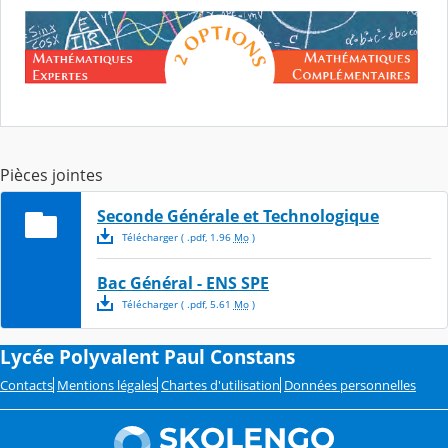
Pièces jointes
Seconde Générale et Technologique
Télécharger
( .
pdf
,
1.96
Mo
)
Bac Général - ENS SPE
Télécharger
( .
pdf
,
5.61
Mo
)
Lycée Polyvalent Paul Constans
Contacts
Mentions légales
Chartes d'utilisation
Données personnelles