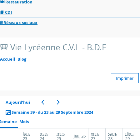
🍽️ Restauration
📙 CDI
🌐 Réseaux sociaux
🎒 Vie Lycéenne C.V.L - B.D.E
Accueil
Blog
Imprimer
Aujourd’hui
Semaine 39 - du 23 au 29 Septembre 2024
Semaine
Mois
lun.
mar.
mer.
ven.
sam.
dim.
jeu.
26
23
24
25
27
28
29