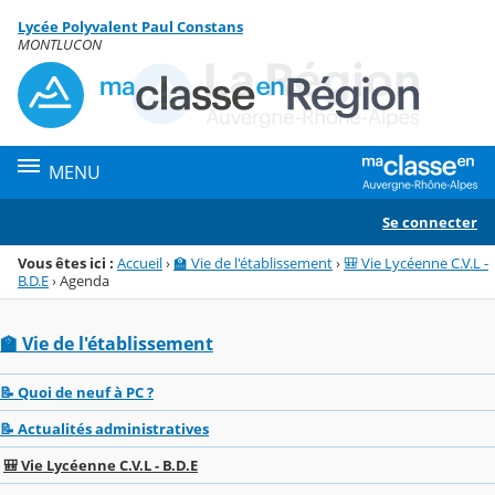
Panneau de gestion des cookies
Lycée Polyvalent Paul Constans
Menu de la rubrique
Contenu
MONTLUCON
MENU
Se connecter
Vous êtes ici :
Accueil
›
🏫 Vie de l'établissement
›
🎒 Vie Lycéenne C.V.L -
B.D.E
›
Agenda
🏫 Vie de l'établissement
📝 Quoi de neuf à PC ?
📝 Actualités administratives
🎒 Vie Lycéenne C.V.L - B.D.E