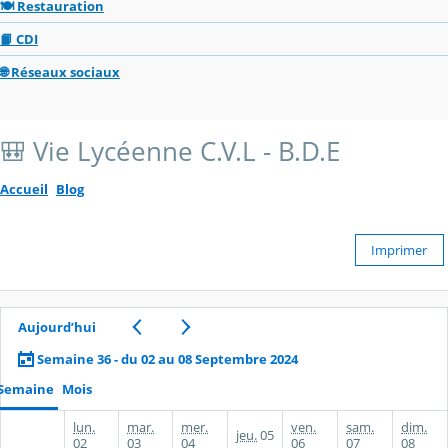
🍽️ Restauration
📙 CDI
🌐 Réseaux sociaux
🎒 Vie Lycéenne C.V.L - B.D.E
Accueil
Blog
Imprimer
Aujourd’hui
Semaine 36 - du 02 au 08 Septembre 2024
Semaine
Mois
lun.
mar.
mer.
ven.
sam.
dim.
jeu.
05
02
03
04
06
07
08