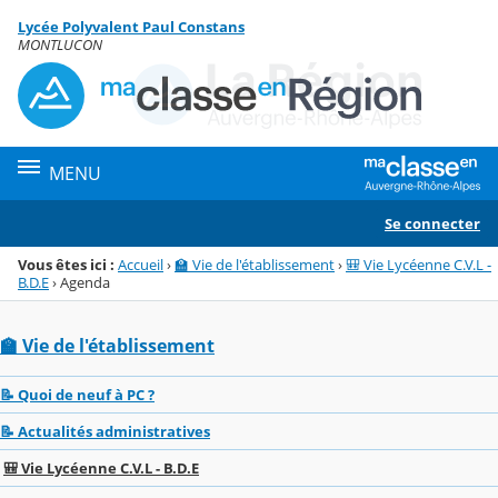
Panneau de gestion des cookies
Lycée Polyvalent Paul Constans
Menu de la rubrique
Contenu
MONTLUCON
MENU
Se connecter
Vous êtes ici :
Accueil
›
🏫 Vie de l'établissement
›
🎒 Vie Lycéenne C.V.L -
B.D.E
›
Agenda
🏫 Vie de l'établissement
📝 Quoi de neuf à PC ?
📝 Actualités administratives
🎒 Vie Lycéenne C.V.L - B.D.E