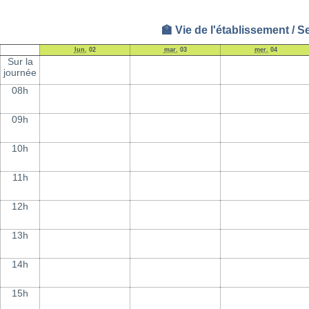
🏫 Vie de l'établissement / 
lun.
02
mar.
03
mer.
04
Sur la
journée
08h
09h
10h
11h
12h
13h
14h
15h