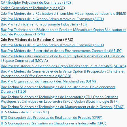
CAP Équipier Polyvalent du Commerce (EPC)
2ndes Générales et Technologiques (GT)
2de Pro Métiers de la Réalisation d'Ensembles Mécaniques et Industriels (REMI)
2de Pro Métiers de la Gestion Administrative du Transport (AGTL)
Bac Pro Technicien en Chaudronnerie Industrielle (TCI)
Bac Pro Technicien en Réalisation de Produits Mécaniques Option Réalisation et
Suivi de Productions (TRPM)
2de Pro Métiers de la Relation Client (MRC)
2de Pro Métiers de la Gestion Administrative du Transport (AGTL)
Bac Pro Métiers de l'Electricité et de ses Environnements Connectés (MELEC)
Bac Pro Métiers du Commerce et de la Vente Option A Animation et Gestion de
l'Espace Commercial (MCV-A)
Bac Pro Assistance à la Gestion des Organisations et de leurs Activités (AGOrA)
Bac Pro Métiers du Commerce et de la Vente Option B Prospection Clientèle et
Valorisation de l'Offre Commerciale (MCV-B)
Bac Pro Organisation du Transport des Marchandises (OTM)
Bac Techno Sciences et Technologies de l'Industrie et du Développement
Durable (STI2D)
Bac Techno Sciences et Technologies de Laboratoire (STL) Option Sciences
Physiques et Chimiques en Laboratoire (SPCL) Option Biotechnologie (BTK)
Bac Techno Sciences et Technologies du Management et de la Gestion (STMG)
BTS Métiers de la Chimie (MC)
BTS Conception des Processus de Réalisation de Produits (CPRP)
BTS Conception et Réalisation en Chaudronnerie Industrielle (CRCI)