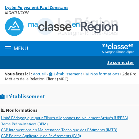
Panneau de gestion des cookies
Lycée Polyvalent Paul Constans
Menu de la rubrique
Contenu
MONTLUCON
MENU
Se connecter
Vous êtes ici :
Accueil
›
🏫 L'établissement
›
📊 Nos formations
›
2de Pro
Métiers de la Relation Client (MRC)
🏫 L'établissement
📊 Nos formations
Unité Pédagogique pour Élèves Allophones nouvellement Arrivés (UPE2A)
3ème Prépa-Métiers (3PM)
CAP Interventions en Maintenance Technique des Bâtiments (IMTB)
CAP Peintre Applicateur de Revêtements (PAR)